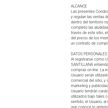
ALCANCE
Las presentes Condici
y regulan las ventas 
dentro del territorio 
completo las aludida
través de este sitio, 
del precio de los mism
un contrato de compr
DATOS PERSONALES
Al registrarse como U
SANTILLANA entienda n
compras on line. La i
Usuario serán utilizad
comercial del sitio, 
marketing y publicida
Usuario tendrán carác
utilizados bajo tales 
sentido, el Usuario, a
que conoce lo anterio